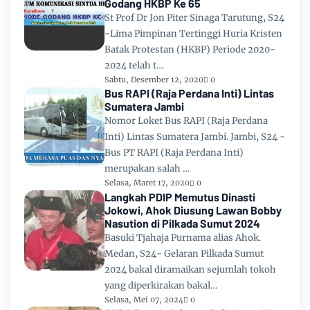
Godang HKBP Ke 65
St Prof Dr Jon Piter Sinaga Tarutung, S24
-Lima Pimpinan Tertinggi Huria Kristen
Batak Protestan (HKBP) Periode 2020-
2024 telah t…
Sabtu, Desember 12, 2020
0
Bus RAPI (Raja Perdana Inti) Lintas
Sumatera Jambi
Nomor Loket Bus RAPI (Raja Perdana
Inti) Lintas Sumatera Jambi. Jambi, S24 -
Bus PT RAPI (Raja Perdana Inti)
merupakan salah …
Selasa, Maret 17, 2020
0
Langkah PDIP Memutus Dinasti
Jokowi, Ahok Diusung Lawan Bobby
Nasution di Pilkada Sumut 2024
Basuki Tjahaja Purnama alias Ahok.
Medan, S24- Gelaran Pilkada Sumut
2024 bakal diramaikan sejumlah tokoh
yang diperkirakan bakal…
Selasa, Mei 07, 2024
0