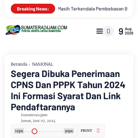
mbebasan BPHTB di Sebagian Lahan
Kemarau Memuncak, Debit 
Breaking News:
9
Aug
2026
Beranda
NASIONAL
Segera Dibuka Penerimaan
CPNS Dan PPPK Tahun 2024
Ini Formasi Syarat Dan Link
Pendaftarannya
Sumatera24jam
Jumat, Juni 07, 2024
PRINT
12px
30px