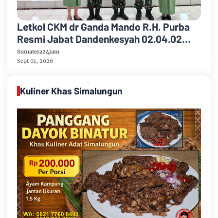
Letkol CKM dr Ganda Mando R.H. Purba
Resmi Jabat Dandenkesyah 02.04.02
Jambi, Awal Penugasan Diwarnai Misi
Sumatera24jam
Satgas ke Mesir
Sept 01, 2026
Kuliner Khas Simalungun