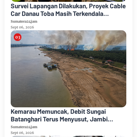
Survei Lapangan Dilakukan, Proyek Cable
Car Danau Toba Masih Terkendala
Pembebasan BPHTB di Sebagian Lahan
Sumatera24jam
Sept 06, 2026
Kemarau Memuncak, Debit Sungai
Batanghari Terus Menyusut, Jambi
Hadapi Ancaman Krisis Air Bersih dan
Sumatera24jam
Karhutla
Sept 06, 2026