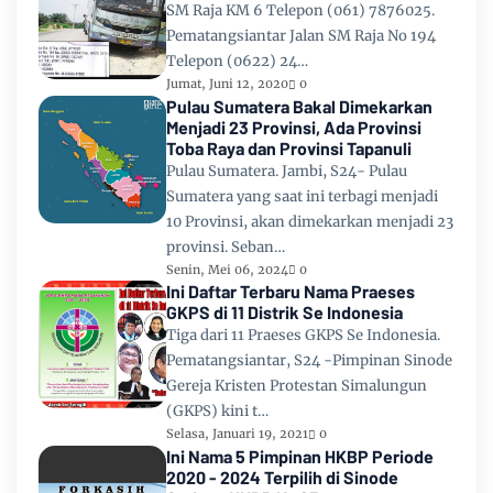
SM Raja KM 6 Telepon (061) 7876025.
Pematangsiantar Jalan SM Raja No 194
Telepon (0622) 24…
Jumat, Juni 12, 2020
0
Pulau Sumatera Bakal Dimekarkan
Menjadi 23 Provinsi, Ada Provinsi
Toba Raya dan Provinsi Tapanuli
Pulau Sumatera. Jambi, S24- Pulau
Sumatera yang saat ini terbagi menjadi
10 Provinsi, akan dimekarkan menjadi 23
provinsi. Seban…
Senin, Mei 06, 2024
0
Ini Daftar Terbaru Nama Praeses
GKPS di 11 Distrik Se Indonesia
Tiga dari 11 Praeses GKPS Se Indonesia.
Pematangsiantar, S24 -Pimpinan Sinode
Gereja Kristen Protestan Simalungun
(GKPS) kini t…
Selasa, Januari 19, 2021
0
Ini Nama 5 Pimpinan HKBP Periode
2020 - 2024 Terpilih di Sinode