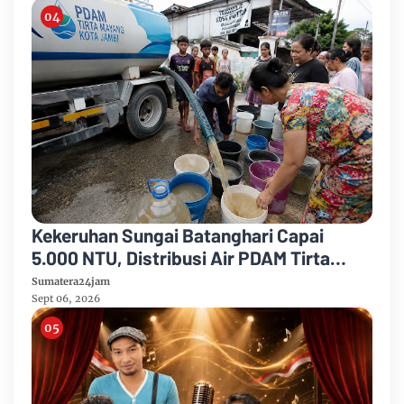
Kekeruhan Sungai Batanghari Capai
5.000 NTU, Distribusi Air PDAM Tirta
Mayang di Sejumlah Wilayah Terganggu
Sumatera24jam
Sept 06, 2026