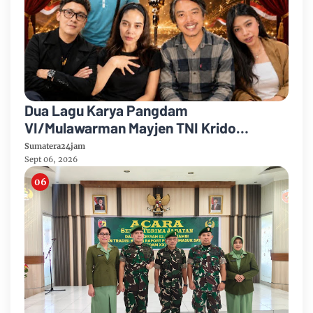
Dua Lagu Karya Pangdam
VI/Mulawarman Mayjen TNI Krido
Pramono Jadi Ikon Singing Competition
Sumatera24jam
HUT Ke-81 RI
Sept 06, 2026