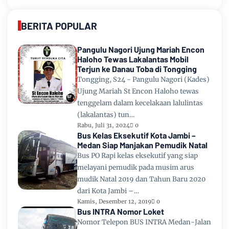
BERITA POPULAR
Pangulu Nagori Ujung Mariah Encon
Haloho Tewas Lakalantas Mobil
Terjun ke Danau Toba di Tongging
Tongging, S24 - Pangulu Nagori (Kades)
Ujung Mariah St Encon Haloho tewas
tenggelam dalam kecelakaan lalulintas
(lakalantas) tun…
Rabu, Juli 31, 2024
0
Bus Kelas Eksekutif Kota Jambi –
Medan Siap Manjakan Pemudik Natal
Bus PO Rapi kelas eksekutif yang siap
melayani pemudik pada musim arus
mudik Natal 2019 dan Tahun Baru 2020
dari Kota Jambi –…
Kamis, Desember 12, 2019
0
Bus INTRA Nomor Loket
Nomor Telepon BUS INTRA Medan-Jalan