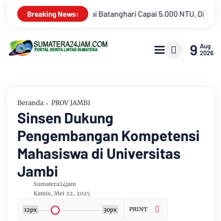
TU, Distribusi Air PDAM Tirta Mayang di Sejumlah Wilayah Terg
Breaking News:
9
Aug
2026
Beranda
PROV JAMBI
Sinsen Dukung
Pengembangan Kompetensi
Mahasiswa di Universitas
Jambi
Sumatera24jam
Kamis, Mei 22, 2025
PRINT
12px
30px