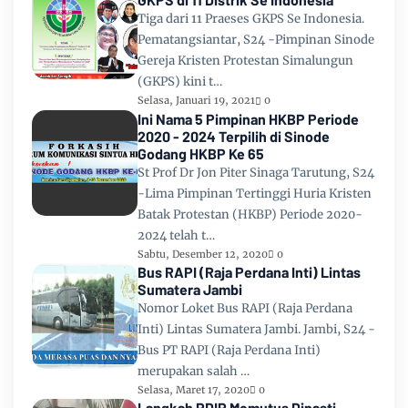
Tiga dari 11 Praeses GKPS Se Indonesia.
Pematangsiantar, S24 -Pimpinan Sinode
Gereja Kristen Protestan Simalungun
(GKPS) kini t…
Selasa, Januari 19, 2021
0
Ini Nama 5 Pimpinan HKBP Periode
2020 - 2024 Terpilih di Sinode
Godang HKBP Ke 65
St Prof Dr Jon Piter Sinaga Tarutung, S24
-Lima Pimpinan Tertinggi Huria Kristen
Batak Protestan (HKBP) Periode 2020-
2024 telah t…
Sabtu, Desember 12, 2020
0
Bus RAPI (Raja Perdana Inti) Lintas
Sumatera Jambi
Nomor Loket Bus RAPI (Raja Perdana
Inti) Lintas Sumatera Jambi. Jambi, S24 -
Bus PT RAPI (Raja Perdana Inti)
merupakan salah …
Selasa, Maret 17, 2020
0
Langkah PDIP Memutus Dinasti