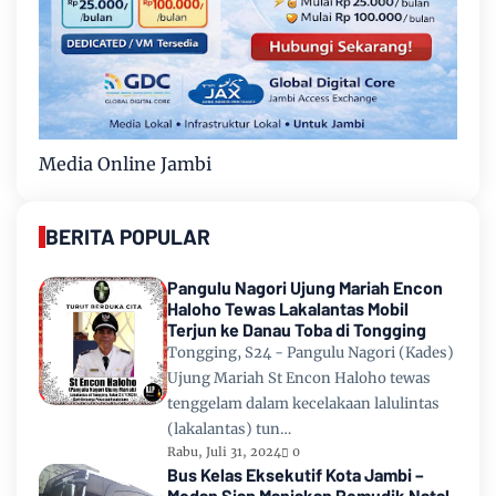
Media Online Jambi
BERITA POPULAR
Pangulu Nagori Ujung Mariah Encon
Haloho Tewas Lakalantas Mobil
Terjun ke Danau Toba di Tongging
Tongging, S24 - Pangulu Nagori (Kades)
Ujung Mariah St Encon Haloho tewas
tenggelam dalam kecelakaan lalulintas
(lakalantas) tun…
Rabu, Juli 31, 2024
0
Bus Kelas Eksekutif Kota Jambi –
Medan Siap Manjakan Pemudik Natal