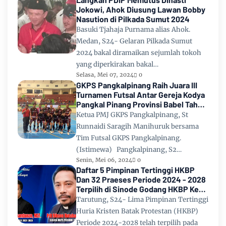
Jokowi, Ahok Diusung Lawan Bobby
Nasution di Pilkada Sumut 2024
Basuki Tjahaja Purnama alias Ahok.
Medan, S24- Gelaran Pilkada Sumut
2024 bakal diramaikan sejumlah tokoh
yang diperkirakan bakal…
Selasa, Mei 07, 2024
0
GKPS Pangkalpinang Raih Juara III
Turnamen Futsal Antar Gereja Kodya
Pangkal Pinang Provinsi Babel Tahun
2024
Ketua PMJ GKPS Pangkalpinang, St
Runnaidi Saragih Manihuruk bersama
Tim Futsal GKPS Pangkalpinang.
(Istimewa) Pangkalpinang, S2…
Senin, Mei 06, 2024
0
Daftar 5 Pimpinan Tertinggi HKBP
Dan 32 Praeses Periode 2024 - 2028
Terpilih di Sinode Godang HKBP Ke
67 Tahun 2024
Tarutung, S24- Lima Pimpinan Tertinggi
Huria Kristen Batak Protestan (HKBP)
Periode 2024-2028 telah terpilih pada