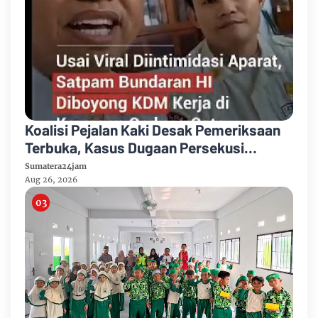
Koalisi Pejalan Kaki Desak Pemeriksaan
Terbuka, Kasus Dugaan Persekusi
Satpam Bundaran HI Bergulir ke Ranah
Sumatera24jam
Etik dan Hukum
Aug 26, 2026