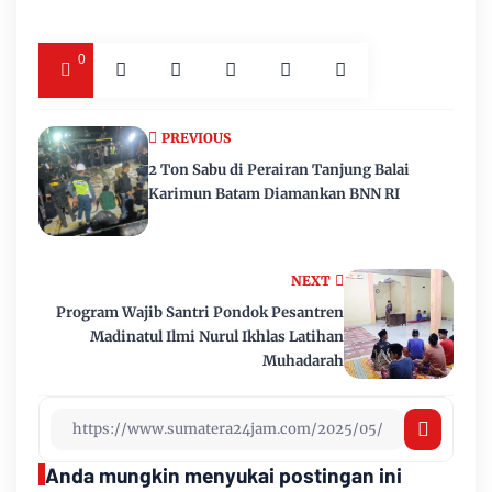
0
PREVIOUS
2 Ton Sabu di Perairan Tanjung Balai
Karimun Batam Diamankan BNN RI
NEXT
Program Wajib Santri Pondok Pesantren
Madinatul Ilmi Nurul Ikhlas Latihan
Muhadarah
Anda mungkin menyukai postingan ini