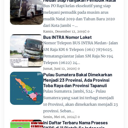
Bus PO Rapi kelas eksekutif yang siap
melayani pemudik pada musim arus
mudik Natal 2019 dan Tahun Baru 2020
dari Kota Jambi –…
Kamis, Desember 12, 2019
0
Bus INTRA Nomor Loket
Nomor Telepon BUS INTRA Medan-Jalan
SM Raja KM 6 Telepon (061) 7876025.
Pematangsiantar Jalan SM Raja No 194
Telepon (0622) 24…
Jumat, Juni 12, 2020
0
Pulau Sumatera Bakal Dimekarkan
Menjadi 23 Provinsi, Ada Provinsi
Toba Raya dan Provinsi Tapanuli
Pulau Sumatera. Jambi, S24- Pulau
Sumatera yang saat ini terbagi menjadi
10 Provinsi, akan dimekarkan menjadi 23
provinsi. Seban…
Senin, Mei 06, 2024
0
Ini Daftar Terbaru Nama Praeses
GKPS di 11 Distrik Se Indonesia