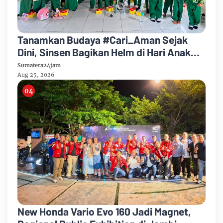
Tanamkan Budaya #Cari_Aman Sejak
Dini, Sinsen Bagikan Helm di Hari Anak
Nasional 2026
Sumatera24jam
Aug 25, 2026
New Honda Vario Evo 160 Jadi Magnet,