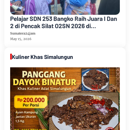
Pelajar SDN 253 Bangko Raih Juara I Dan
2 di Pencak Silat O2SN 2026 di
Kecamatan Bangko
Sumatera24jam
May 15, 2026
Kuliner Khas Simalungun