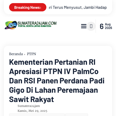
adapi Ancaman Krisis Air Bersih dan Karhutla
Kekeruhan Su
Breaking News:
6
Aug
2026
Beranda
PTPN
Kementerian Pertanian RI
Apresiasi PTPN IV PalmCo
Dan RSI Panen Perdana Padi
Gigo Di Lahan Peremajaan
Sawit Rakyat
Sumatera24jam
Kamis, Mei 29, 2025