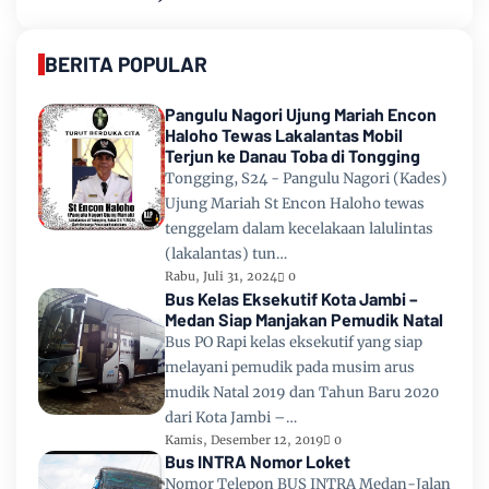
BERITA POPULAR
Pangulu Nagori Ujung Mariah Encon
Haloho Tewas Lakalantas Mobil
Terjun ke Danau Toba di Tongging
Tongging, S24 - Pangulu Nagori (Kades)
Ujung Mariah St Encon Haloho tewas
tenggelam dalam kecelakaan lalulintas
(lakalantas) tun…
Rabu, Juli 31, 2024
0
Bus Kelas Eksekutif Kota Jambi –
Medan Siap Manjakan Pemudik Natal
Bus PO Rapi kelas eksekutif yang siap
melayani pemudik pada musim arus
mudik Natal 2019 dan Tahun Baru 2020
dari Kota Jambi –…
Kamis, Desember 12, 2019
0
Bus INTRA Nomor Loket
Nomor Telepon BUS INTRA Medan-Jalan