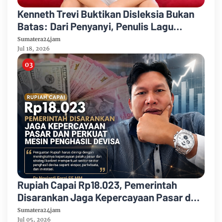
Kenneth Trevi Buktikan Disleksia Bukan
Batas: Dari Penyanyi, Penulis Lagu
hingga Recording Engineer
Sumatera24jam
Jul 18, 2026
Rupiah Capai Rp18.023, Pemerintah
Disarankan Jaga Kepercayaan Pasar dan
Perkuat Mesin Penghasil Devisa
Sumatera24jam
Jul 05, 2026