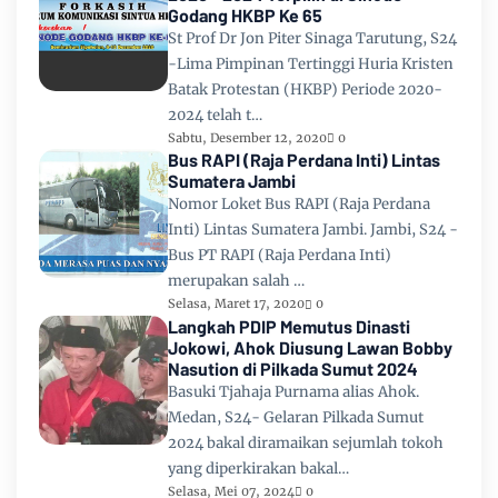
Godang HKBP Ke 65
St Prof Dr Jon Piter Sinaga Tarutung, S24
-Lima Pimpinan Tertinggi Huria Kristen
Batak Protestan (HKBP) Periode 2020-
2024 telah t…
Sabtu, Desember 12, 2020
0
Bus RAPI (Raja Perdana Inti) Lintas
Sumatera Jambi
Nomor Loket Bus RAPI (Raja Perdana
Inti) Lintas Sumatera Jambi. Jambi, S24 -
Bus PT RAPI (Raja Perdana Inti)
merupakan salah …
Selasa, Maret 17, 2020
0
Langkah PDIP Memutus Dinasti
Jokowi, Ahok Diusung Lawan Bobby
Nasution di Pilkada Sumut 2024
Basuki Tjahaja Purnama alias Ahok.
Medan, S24- Gelaran Pilkada Sumut
2024 bakal diramaikan sejumlah tokoh
yang diperkirakan bakal…
Selasa, Mei 07, 2024
0