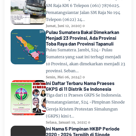
SM Raja KM 6 Telepon (061) 7876025.
Pematangsiantar Jalan SM Raja No 194
Telepon (0622) 24…
Jumat, Juni 12, 2020
0
Pulau Sumatera Bakal Dimekarkan
Menjadi 23 Provinsi, Ada Provinsi
Toba Raya dan Provinsi Tapanuli
Pulau Sumatera. Jambi, S24- Pulau
Sumatera yang saat ini terbagi menjadi
10 Provinsi, akan dimekarkan menjadi 23
provinsi. Seban…
Senin, Mei 06, 2024
0
Ini Daftar Terbaru Nama Praeses
GKPS di 11 Distrik Se Indonesia
Tiga dari 11 Praeses GKPS Se Indonesia.
Pematangsiantar, S24 -Pimpinan Sinode
Gereja Kristen Protestan Simalungun
(GKPS) kini t…
Selasa, Januari 19, 2021
0
Ini Nama 5 Pimpinan HKBP Periode
2020 - 2024 Terpilih di Sinode