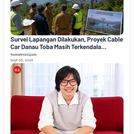
Survei Lapangan Dilakukan, Proyek Cable
Car Danau Toba Masih Terkendala
Pembebasan BPHTB di Sebagian Lahan
Sumatera24jam
Sept 06, 2026