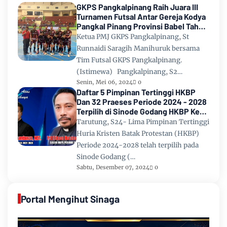
GKPS Pangkalpinang Raih Juara III
Turnamen Futsal Antar Gereja Kodya
Pangkal Pinang Provinsi Babel Tahun
2024
Ketua PMJ GKPS Pangkalpinang, St
Runnaidi Saragih Manihuruk bersama
Tim Futsal GKPS Pangkalpinang.
(Istimewa) Pangkalpinang, S2…
Senin, Mei 06, 2024
0
Daftar 5 Pimpinan Tertinggi HKBP
Dan 32 Praeses Periode 2024 - 2028
Terpilih di Sinode Godang HKBP Ke
67 Tahun 2024
Tarutung, S24- Lima Pimpinan Tertinggi
Huria Kristen Batak Protestan (HKBP)
Periode 2024-2028 telah terpilih pada
Sinode Godang (…
Sabtu, Desember 07, 2024
0
Portal Mengihut Sinaga