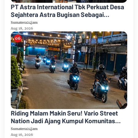
PT Astra International Tbk Perkuat Desa
Sejahtera Astra Bugisan Sebagai
Destinasi Wisata Candi Plaosan Berbasis
Sumatera24jam
Budaya
Aug 18, 2026
Riding Malam Makin Seru! Vario Street
Nation Jadi Ajang Kumpul Komunitas
Honda Vario Jambi
Sumatera24jam
Aug 16, 2026