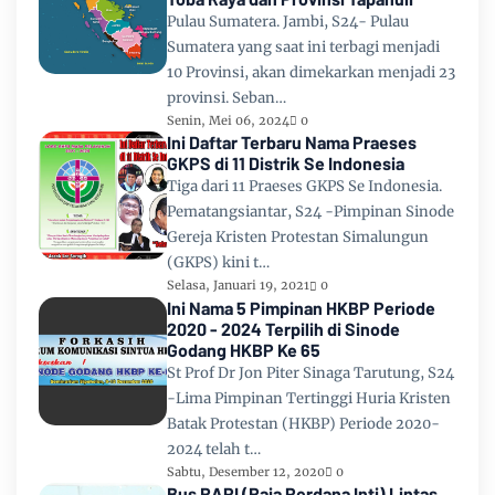
Pulau Sumatera. Jambi, S24- Pulau
Sumatera yang saat ini terbagi menjadi
10 Provinsi, akan dimekarkan menjadi 23
provinsi. Seban…
Senin, Mei 06, 2024
0
Ini Daftar Terbaru Nama Praeses
GKPS di 11 Distrik Se Indonesia
Tiga dari 11 Praeses GKPS Se Indonesia.
Pematangsiantar, S24 -Pimpinan Sinode
Gereja Kristen Protestan Simalungun
(GKPS) kini t…
Selasa, Januari 19, 2021
0
Ini Nama 5 Pimpinan HKBP Periode
2020 - 2024 Terpilih di Sinode
Godang HKBP Ke 65
St Prof Dr Jon Piter Sinaga Tarutung, S24
-Lima Pimpinan Tertinggi Huria Kristen
Batak Protestan (HKBP) Periode 2020-
2024 telah t…
Sabtu, Desember 12, 2020
0
Bus RAPI (Raja Perdana Inti) Lintas