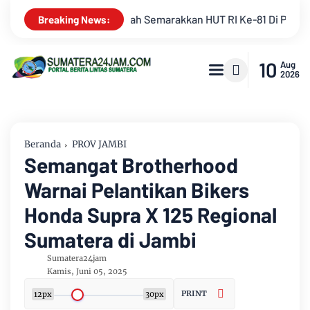
e-81 Di PTPN IV Regional IV
Mahasiswa KKN-R Universitas 
Breaking News:
10
Aug
2026
Beranda
PROV JAMBI
Semangat Brotherhood
Warnai Pelantikan Bikers
Honda Supra X 125 Regional
Sumatera di Jambi
Sumatera24jam
Kamis, Juni 05, 2025
PRINT
12px
30px