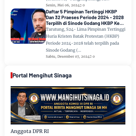
Senin, Mei 06, 2024
0
Daftar 5 Pimpinan Tertinggi HKBP
Dan 32 Praeses Periode 2024 - 2028
Terpilih di Sinode Godang HKBP Ke
67 Tahun 2024
Tarutung, S24- Lima Pimpinan Tertinggi
Huria Kristen Batak Protestan (HKBP)
Periode 2024-2028 telah terpilih pada
Sinode Godang (…
Sabtu, Desember 07, 2024
0
Portal Mengihut Sinaga
Anggota DPR RI