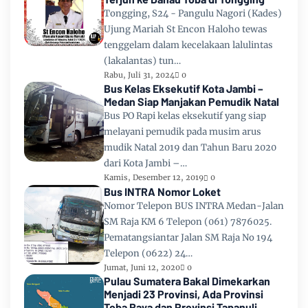
Tongging, S24 - Pangulu Nagori (Kades)
Ujung Mariah St Encon Haloho tewas
tenggelam dalam kecelakaan lalulintas
(lakalantas) tun…
Rabu, Juli 31, 2024
0
Bus Kelas Eksekutif Kota Jambi –
Medan Siap Manjakan Pemudik Natal
Bus PO Rapi kelas eksekutif yang siap
melayani pemudik pada musim arus
mudik Natal 2019 dan Tahun Baru 2020
dari Kota Jambi –…
Kamis, Desember 12, 2019
0
Bus INTRA Nomor Loket
Nomor Telepon BUS INTRA Medan-Jalan
SM Raja KM 6 Telepon (061) 7876025.
Pematangsiantar Jalan SM Raja No 194
Telepon (0622) 24…
Jumat, Juni 12, 2020
0
Pulau Sumatera Bakal Dimekarkan
Menjadi 23 Provinsi, Ada Provinsi
Toba Raya dan Provinsi Tapanuli