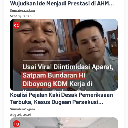
Wujudkan Ide Menjadi Prestasi di AHM
Best Student 2026
Sumatera24jam
Sept 03, 2026
Koalisi Pejalan Kaki Desak Pemeriksaan
Terbuka, Kasus Dugaan Persekusi
Satpam Bundaran HI Bergulir ke Ranah
Sumatera24jam
Etik dan Hukum
Aug 26, 2026