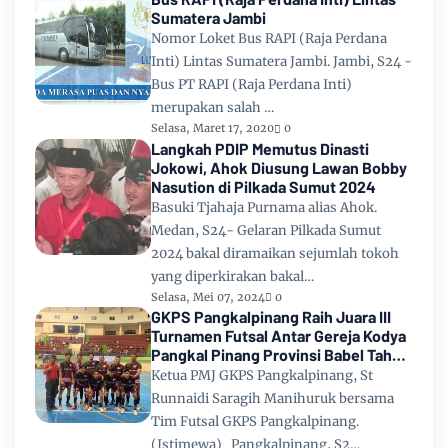
Sumatera Jambi
Nomor Loket Bus RAPI (Raja Perdana
Inti) Lintas Sumatera Jambi. Jambi, S24 -
Bus PT RAPI (Raja Perdana Inti)
merupakan salah …
Selasa, Maret 17, 2020
0
Langkah PDIP Memutus Dinasti
Jokowi, Ahok Diusung Lawan Bobby
Nasution di Pilkada Sumut 2024
Basuki Tjahaja Purnama alias Ahok.
Medan, S24- Gelaran Pilkada Sumut
2024 bakal diramaikan sejumlah tokoh
yang diperkirakan bakal…
Selasa, Mei 07, 2024
0
GKPS Pangkalpinang Raih Juara III
Turnamen Futsal Antar Gereja Kodya
Pangkal Pinang Provinsi Babel Tahun
2024
Ketua PMJ GKPS Pangkalpinang, St
Runnaidi Saragih Manihuruk bersama
Tim Futsal GKPS Pangkalpinang.
(Istimewa) Pangkalpinang, S2…