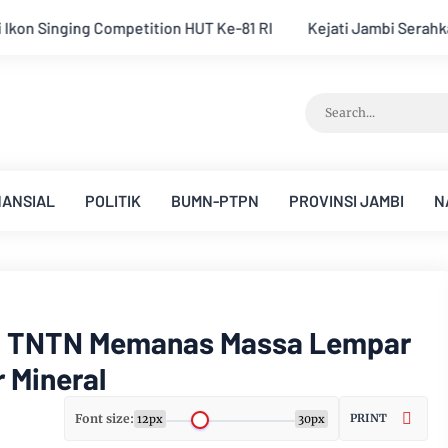
Kejati Jambi Serahkan Dua Tersangka Korupsi Pengadaan Ta
NANSIAL
POLITIK
BUMN-PTPN
PROVINSI JAMBI
N
ri TNTN Memanas Massa Lempar
 Mineral
Font size:
PRINT
12px
30px