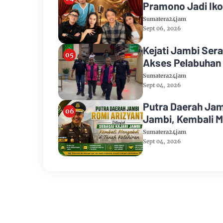
Pramono Jadi Iko
Sumatera24jam
Sept 06, 2026
Kejati Jambi Ser
Akses Pelabuhan
Sumatera24jam
Sept 04, 2026
Putra Daerah Jam
Jambi, Kembali M
Sumatera24jam
Sept 04, 2026