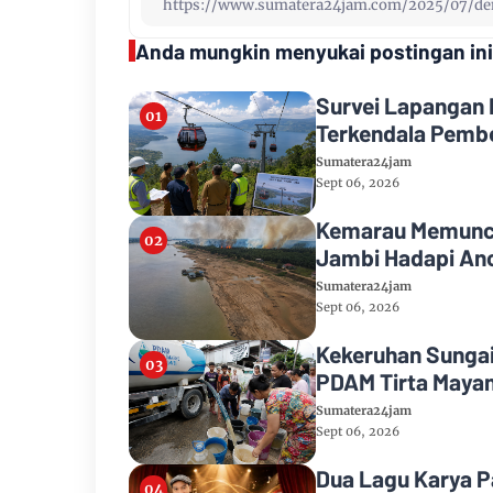
Anda mungkin menyukai postingan ini
Survei Lapangan 
Terkendala Pemb
Sumatera24jam
Sept 06, 2026
Kemarau Memuncak
Jambi Hadapi Anc
Sumatera24jam
Sept 06, 2026
Kekeruhan Sungai 
PDAM Tirta Mayan
Sumatera24jam
Sept 06, 2026
Dua Lagu Karya 