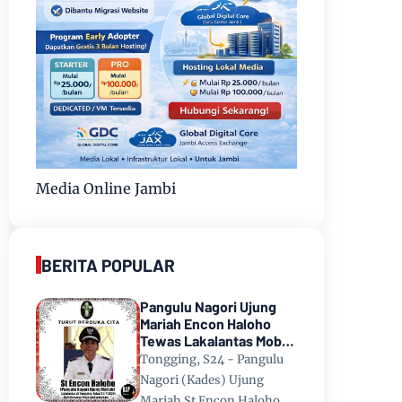
Media Online Jambi
BERITA POPULAR
Pangulu Nagori Ujung
Mariah Encon Haloho
Tewas Lakalantas Mobil
Terjun ke Danau Toba di
Tongging, S24 - Pangulu
Tongging
Nagori (Kades) Ujung
Mariah St Encon Haloho