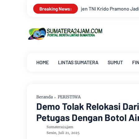
 Krido Pramono Jadi Ikon Singing Competition HUT Ke-81 RI
Breaking News:
HOME
LINTAS SUMATERA
SUMUT
FI
Beranda
PERISTIWA
Demo Tolak Relokasi Da
Petugas Dengan Botol Air
Sumatera24jam
Senin, Juli 21, 2025