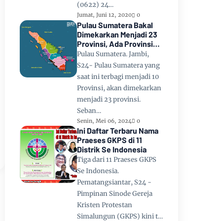
(0622) 24…
Jumat, Juni 12, 2020
0
Pulau Sumatera Bakal
Dimekarkan Menjadi 23
Provinsi, Ada Provinsi
Toba Raya dan Provinsi
Pulau Sumatera. Jambi,
Tapanuli
S24- Pulau Sumatera yang
saat ini terbagi menjadi 10
Provinsi, akan dimekarkan
menjadi 23 provinsi.
Seban…
Senin, Mei 06, 2024
0
Ini Daftar Terbaru Nama
Praeses GKPS di 11
Distrik Se Indonesia
Tiga dari 11 Praeses GKPS
Se Indonesia.
Pematangsiantar, S24 -
Pimpinan Sinode Gereja
Kristen Protestan
Simalungun (GKPS) kini t…