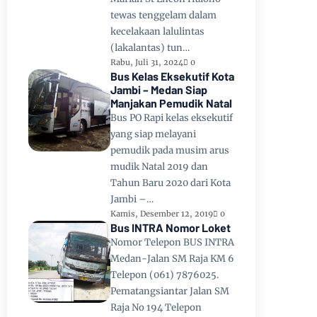
tewas tenggelam dalam
kecelakaan lalulintas
(lakalantas) tun…
Rabu, Juli 31, 2024
0
Bus Kelas Eksekutif Kota
Jambi – Medan Siap
Manjakan Pemudik Natal
Bus PO Rapi kelas eksekutif
yang siap melayani
pemudik pada musim arus
mudik Natal 2019 dan
Tahun Baru 2020 dari Kota
Jambi –…
Kamis, Desember 12, 2019
0
Bus INTRA Nomor Loket
Nomor Telepon BUS INTRA
Medan-Jalan SM Raja KM 6
Telepon (061) 7876025.
Pematangsiantar Jalan SM
Raja No 194 Telepon