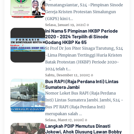
Pematangsiantar, S24 -Pimpinan Sinode
Gereja Kristen Protestan Simalungun
(GKPS) kini t…
Selasa, Januari 19, 2021
0
Ini Nama 5 Pimpinan HKBP Periode
2020 - 2024 Terpilih di Sinode
Godang HKBP Ke 65
St Prof Dr Jon Piter Sinaga Tarutung, S24
-Lima Pimpinan Tertinggi Huria Kristen
Batak Protestan (HKBP) Periode 2020-
2024 telah t…
Sabtu, Desember 12, 2020
0
Bus RAPI (Raja Perdana Inti) Lintas
Sumatera Jambi
Nomor Loket Bus RAPI (Raja Perdana
Inti) Lintas Sumatera Jambi. Jambi, S24 -
Bus PT RAPI (Raja Perdana Inti)
merupakan salah …
Selasa, Maret 17, 2020
0
Langkah PDIP Memutus Dinasti
Jokowi, Ahok Diusung Lawan Bobby