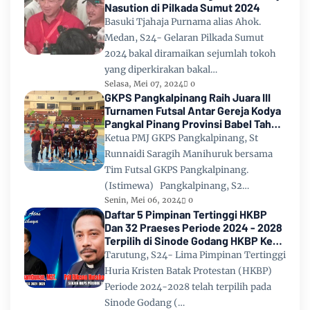
Nasution di Pilkada Sumut 2024
Basuki Tjahaja Purnama alias Ahok.
Medan, S24- Gelaran Pilkada Sumut
2024 bakal diramaikan sejumlah tokoh
yang diperkirakan bakal…
Selasa, Mei 07, 2024
0
GKPS Pangkalpinang Raih Juara III
Turnamen Futsal Antar Gereja Kodya
Pangkal Pinang Provinsi Babel Tahun
2024
Ketua PMJ GKPS Pangkalpinang, St
Runnaidi Saragih Manihuruk bersama
Tim Futsal GKPS Pangkalpinang.
(Istimewa) Pangkalpinang, S2…
Senin, Mei 06, 2024
0
Daftar 5 Pimpinan Tertinggi HKBP
Dan 32 Praeses Periode 2024 - 2028
Terpilih di Sinode Godang HKBP Ke
67 Tahun 2024
Tarutung, S24- Lima Pimpinan Tertinggi
Huria Kristen Batak Protestan (HKBP)
Periode 2024-2028 telah terpilih pada
Sinode Godang (…