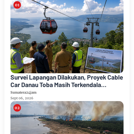
Survei Lapangan Dilakukan, Proyek Cable
Car Danau Toba Masih Terkendala
Pembebasan BPHTB di Sebagian Lahan
Sumatera24jam
Sept 06, 2026