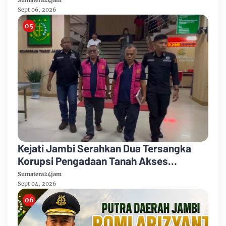
Sumatera24jam
HUT Ke-81 RI
Sept 06, 2026
Kejati Jambi Serahkan Dua Tersangka
Korupsi Pengadaan Tanah Akses
Pelabuhan Ujung Jabung Ke Penuntut
Sumatera24jam
Umum
Sept 04, 2026