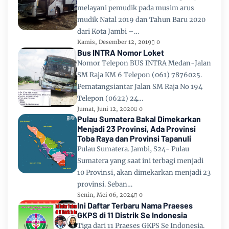
melayani pemudik pada musim arus
mudik Natal 2019 dan Tahun Baru 2020
dari Kota Jambi –…
Kamis, Desember 12, 2019
0
Bus INTRA Nomor Loket
Nomor Telepon BUS INTRA Medan-Jalan
SM Raja KM 6 Telepon (061) 7876025.
Pematangsiantar Jalan SM Raja No 194
Telepon (0622) 24…
Jumat, Juni 12, 2020
0
Pulau Sumatera Bakal Dimekarkan
Menjadi 23 Provinsi, Ada Provinsi
Toba Raya dan Provinsi Tapanuli
Pulau Sumatera. Jambi, S24- Pulau
Sumatera yang saat ini terbagi menjadi
10 Provinsi, akan dimekarkan menjadi 23
provinsi. Seban…
Senin, Mei 06, 2024
0
Ini Daftar Terbaru Nama Praeses
GKPS di 11 Distrik Se Indonesia
Tiga dari 11 Praeses GKPS Se Indonesia.