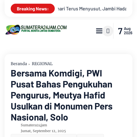
Hadapi Ancaman Krisis Air Bersih dan Karhutla
Kekeruhan S
Breaking News:
7
Aug
2026
Beranda
REGIONAL
Bersama Komdigi, PWI
Pusat Bahas Pengukuhan
Pengurus, Meutya Hafid
Usulkan di Monumen Pers
Nasional, Solo
Sumatera24jam
Jumat, September 12, 2025