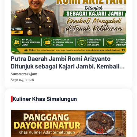
Putra Daerah Jambi Romi Arizyanto
Ditunjuk sebagai Kajari Jambi, Kembali
Mengabdi di Tanah Kelahiran
Sumatera24jam
Sept 04, 2026
Kuliner Khas Simalungun