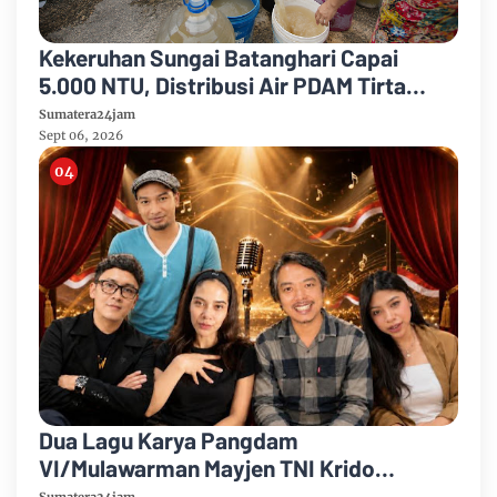
Kekeruhan Sungai Batanghari Capai
5.000 NTU, Distribusi Air PDAM Tirta
Mayang di Sejumlah Wilayah Terganggu
Sumatera24jam
Sept 06, 2026
Dua Lagu Karya Pangdam
VI/Mulawarman Mayjen TNI Krido
Pramono Jadi Ikon Singing Competition