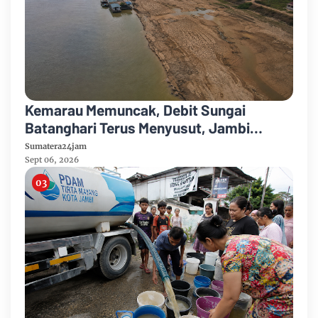
Kemarau Memuncak, Debit Sungai
Batanghari Terus Menyusut, Jambi
Hadapi Ancaman Krisis Air Bersih dan
Sumatera24jam
Karhutla
Sept 06, 2026