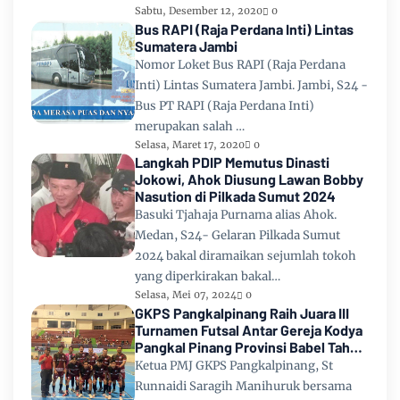
Sabtu, Desember 12, 2020
0
Bus RAPI (Raja Perdana Inti) Lintas
Sumatera Jambi
Nomor Loket Bus RAPI (Raja Perdana
Inti) Lintas Sumatera Jambi. Jambi, S24 -
Bus PT RAPI (Raja Perdana Inti)
merupakan salah …
Selasa, Maret 17, 2020
0
Langkah PDIP Memutus Dinasti
Jokowi, Ahok Diusung Lawan Bobby
Nasution di Pilkada Sumut 2024
Basuki Tjahaja Purnama alias Ahok.
Medan, S24- Gelaran Pilkada Sumut
2024 bakal diramaikan sejumlah tokoh
yang diperkirakan bakal…
Selasa, Mei 07, 2024
0
GKPS Pangkalpinang Raih Juara III
Turnamen Futsal Antar Gereja Kodya
Pangkal Pinang Provinsi Babel Tahun
2024
Ketua PMJ GKPS Pangkalpinang, St
Runnaidi Saragih Manihuruk bersama