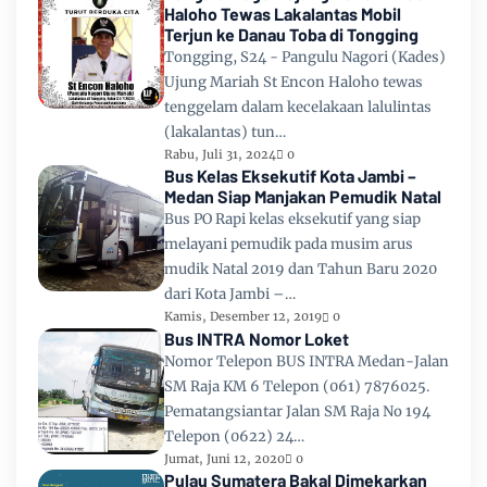
Haloho Tewas Lakalantas Mobil
Terjun ke Danau Toba di Tongging
Tongging, S24 - Pangulu Nagori (Kades)
Ujung Mariah St Encon Haloho tewas
tenggelam dalam kecelakaan lalulintas
(lakalantas) tun…
Rabu, Juli 31, 2024
0
Bus Kelas Eksekutif Kota Jambi –
Medan Siap Manjakan Pemudik Natal
Bus PO Rapi kelas eksekutif yang siap
melayani pemudik pada musim arus
mudik Natal 2019 dan Tahun Baru 2020
dari Kota Jambi –…
Kamis, Desember 12, 2019
0
Bus INTRA Nomor Loket
Nomor Telepon BUS INTRA Medan-Jalan
SM Raja KM 6 Telepon (061) 7876025.
Pematangsiantar Jalan SM Raja No 194
Telepon (0622) 24…
Jumat, Juni 12, 2020
0
Pulau Sumatera Bakal Dimekarkan