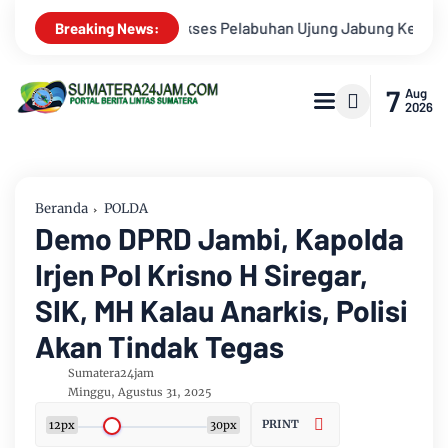
bung Ke Penuntut Umum
Putra Daerah Jambi Romi Arizyanto D
Breaking News:
7
Aug
2026
Beranda
POLDA
Demo DPRD Jambi, Kapolda
Irjen Pol Krisno H Siregar,
SIK, MH Kalau Anarkis, Polisi
Akan Tindak Tegas
Sumatera24jam
Minggu, Agustus 31, 2025
PRINT
12px
30px