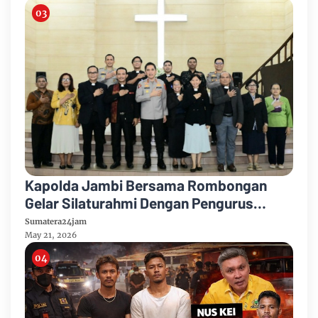
Kapolda Jambi Bersama Rombongan
Gelar Silaturahmi Dengan Pengurus
HKBP, Perkuat Sinergi Jaga Kamtibmas
Sumatera24jam
May 21, 2026