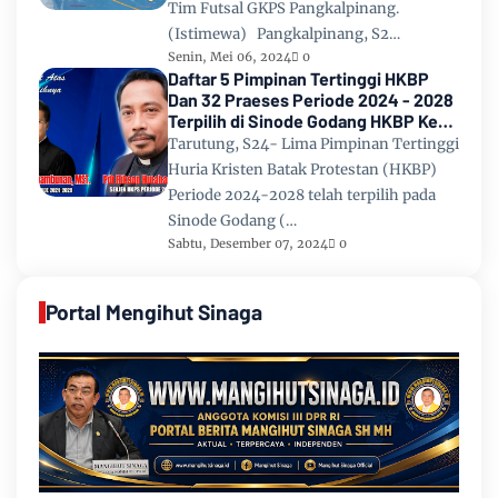
Tim Futsal GKPS Pangkalpinang.
(Istimewa) Pangkalpinang, S2…
Senin, Mei 06, 2024
0
Daftar 5 Pimpinan Tertinggi HKBP
Dan 32 Praeses Periode 2024 - 2028
Terpilih di Sinode Godang HKBP Ke
67 Tahun 2024
Tarutung, S24- Lima Pimpinan Tertinggi
Huria Kristen Batak Protestan (HKBP)
Periode 2024-2028 telah terpilih pada
Sinode Godang (…
Sabtu, Desember 07, 2024
0
Portal Mengihut Sinaga