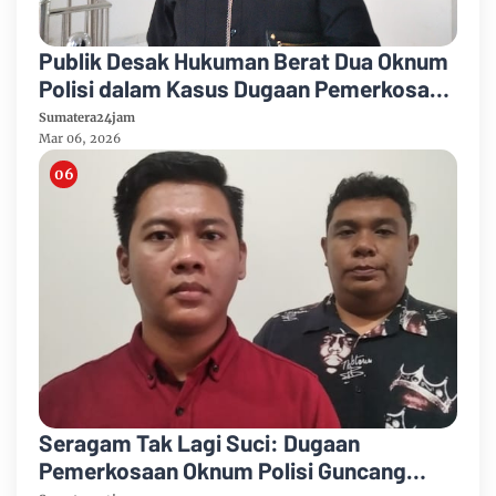
Publik Desak Hukuman Berat Dua Oknum
Polisi dalam Kasus Dugaan Pemerkosaan
di Polda Jambi
Sumatera24jam
Mar 06, 2026
Seragam Tak Lagi Suci: Dugaan
Pemerkosaan Oknum Polisi Guncang