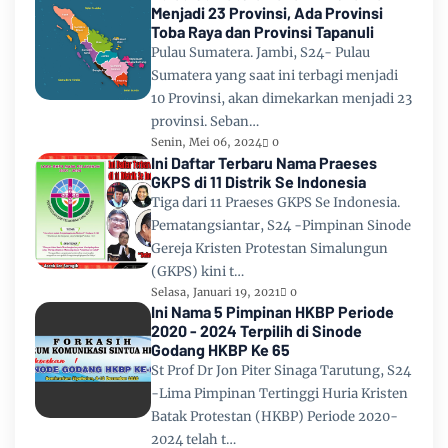
Menjadi 23 Provinsi, Ada Provinsi
Toba Raya dan Provinsi Tapanuli
Pulau Sumatera. Jambi, S24- Pulau
Sumatera yang saat ini terbagi menjadi
10 Provinsi, akan dimekarkan menjadi 23
provinsi. Seban…
Senin, Mei 06, 2024
0
Ini Daftar Terbaru Nama Praeses
GKPS di 11 Distrik Se Indonesia
Tiga dari 11 Praeses GKPS Se Indonesia.
Pematangsiantar, S24 -Pimpinan Sinode
Gereja Kristen Protestan Simalungun
(GKPS) kini t…
Selasa, Januari 19, 2021
0
Ini Nama 5 Pimpinan HKBP Periode
2020 - 2024 Terpilih di Sinode
Godang HKBP Ke 65
St Prof Dr Jon Piter Sinaga Tarutung, S24
-Lima Pimpinan Tertinggi Huria Kristen
Batak Protestan (HKBP) Periode 2020-
2024 telah t…