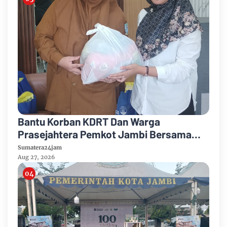
Bantu Korban KDRT Dan Warga
Prasejahtera Pemkot Jambi Bersama
PTPN IV Regional IV Salurkan Paket
Sumatera24jam
Sembako
Aug 27, 2026