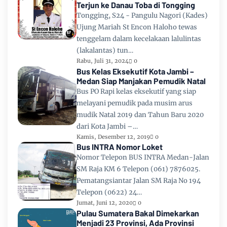
Terjun ke Danau Toba di Tongging
Tongging, S24 - Pangulu Nagori (Kades)
Ujung Mariah St Encon Haloho tewas
tenggelam dalam kecelakaan lalulintas
(lakalantas) tun…
Rabu, Juli 31, 2024
0
Bus Kelas Eksekutif Kota Jambi –
Medan Siap Manjakan Pemudik Natal
Bus PO Rapi kelas eksekutif yang siap
melayani pemudik pada musim arus
mudik Natal 2019 dan Tahun Baru 2020
dari Kota Jambi –…
Kamis, Desember 12, 2019
0
Bus INTRA Nomor Loket
Nomor Telepon BUS INTRA Medan-Jalan
SM Raja KM 6 Telepon (061) 7876025.
Pematangsiantar Jalan SM Raja No 194
Telepon (0622) 24…
Jumat, Juni 12, 2020
0
Pulau Sumatera Bakal Dimekarkan
Menjadi 23 Provinsi, Ada Provinsi