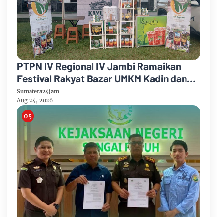
PTPN IV Regional IV Jambi Ramaikan
Festival Rakyat Bazar UMKM Kadin dan
Korem 042/Garuda Putih
Sumatera24jam
Aug 24, 2026