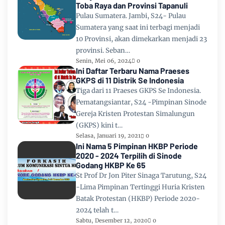
Toba Raya dan Provinsi Tapanuli
Pulau Sumatera. Jambi, S24- Pulau
Sumatera yang saat ini terbagi menjadi
10 Provinsi, akan dimekarkan menjadi 23
provinsi. Seban…
Senin, Mei 06, 2024
0
Ini Daftar Terbaru Nama Praeses
GKPS di 11 Distrik Se Indonesia
Tiga dari 11 Praeses GKPS Se Indonesia.
Pematangsiantar, S24 -Pimpinan Sinode
Gereja Kristen Protestan Simalungun
(GKPS) kini t…
Selasa, Januari 19, 2021
0
Ini Nama 5 Pimpinan HKBP Periode
2020 - 2024 Terpilih di Sinode
Godang HKBP Ke 65
St Prof Dr Jon Piter Sinaga Tarutung, S24
-Lima Pimpinan Tertinggi Huria Kristen
Batak Protestan (HKBP) Periode 2020-
2024 telah t…
Sabtu, Desember 12, 2020
0