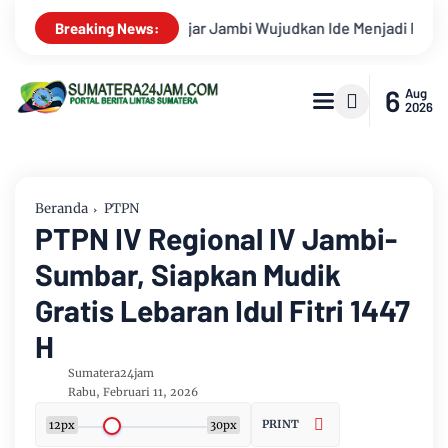
enjadi Prestasi di AHM Best Student 2026
Letkol CKM dr Gand
Breaking News:
6
Aug
2026
Beranda
PTPN
PTPN IV Regional IV Jambi-
Sumbar, Siapkan Mudik
Gratis Lebaran Idul Fitri 1447
H
Sumatera24jam
Rabu, Februari 11, 2026
PRINT
12px
30px