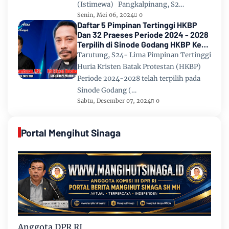
(Istimewa) Pangkalpinang, S2…
Senin, Mei 06, 2024
0
Daftar 5 Pimpinan Tertinggi HKBP
Dan 32 Praeses Periode 2024 - 2028
Terpilih di Sinode Godang HKBP Ke
67 Tahun 2024
Tarutung, S24- Lima Pimpinan Tertinggi
Huria Kristen Batak Protestan (HKBP)
Periode 2024-2028 telah terpilih pada
Sinode Godang (…
Sabtu, Desember 07, 2024
0
Portal Mengihut Sinaga
Anggota DPR RI