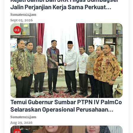
Jalin Perjanjian Kerja Sama Perkuat
Kepastian Hukum
Sumatera24jam
Sept 03, 2026
Temui Gubernur Sumbar PTPN IV PalmCo
Selaraskan Operasional Perusahaan
Dengan Pembangunan Daerah
Sumatera24jam
Aug 29, 2026