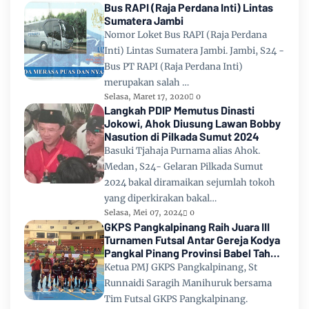
Bus RAPI (Raja Perdana Inti) Lintas
Sumatera Jambi
Nomor Loket Bus RAPI (Raja Perdana
Inti) Lintas Sumatera Jambi. Jambi, S24 -
Bus PT RAPI (Raja Perdana Inti)
merupakan salah …
Selasa, Maret 17, 2020
0
Langkah PDIP Memutus Dinasti
Jokowi, Ahok Diusung Lawan Bobby
Nasution di Pilkada Sumut 2024
Basuki Tjahaja Purnama alias Ahok.
Medan, S24- Gelaran Pilkada Sumut
2024 bakal diramaikan sejumlah tokoh
yang diperkirakan bakal…
Selasa, Mei 07, 2024
0
GKPS Pangkalpinang Raih Juara III
Turnamen Futsal Antar Gereja Kodya
Pangkal Pinang Provinsi Babel Tahun
2024
Ketua PMJ GKPS Pangkalpinang, St
Runnaidi Saragih Manihuruk bersama
Tim Futsal GKPS Pangkalpinang.