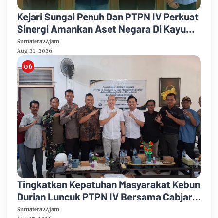
Kejari Sungai Penuh Dan PTPN IV Perkuat
Sinergi Amankan Aset Negara Di Kayu
Aro
Sumatera24jam
Aug 21, 2026
Tingkatkan Kepatuhan Masyarakat Kebun
Durian Luncuk PTPN IV Bersama Cabjari
Batanghari Gelar Sosialisasi Hukum
Sumatera24jam