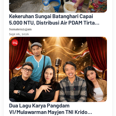
Kekeruhan Sungai Batanghari Capai
5.000 NTU, Distribusi Air PDAM Tirta
Mayang di Sejumlah Wilayah Terganggu
Sumatera24jam
Sept 06, 2026
Dua Lagu Karya Pangdam
VI/Mulawarman Mayjen TNI Krido