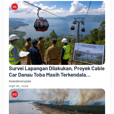
Survei Lapangan Dilakukan, Proyek Cable
Car Danau Toba Masih Terkendala
Pembebasan BPHTB di Sebagian Lahan
Sumatera24jam
Sept 06, 2026