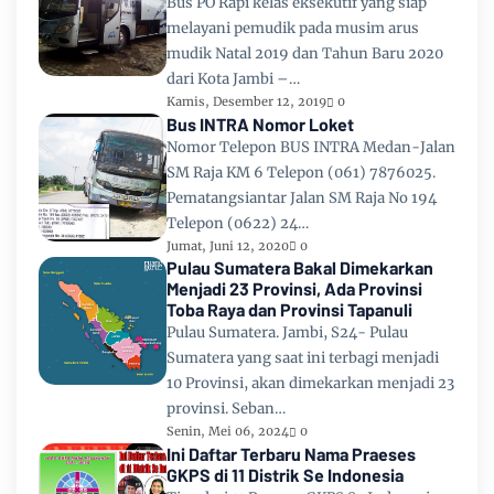
Bus PO Rapi kelas eksekutif yang siap
melayani pemudik pada musim arus
mudik Natal 2019 dan Tahun Baru 2020
dari Kota Jambi –…
Kamis, Desember 12, 2019
0
Bus INTRA Nomor Loket
Nomor Telepon BUS INTRA Medan-Jalan
SM Raja KM 6 Telepon (061) 7876025.
Pematangsiantar Jalan SM Raja No 194
Telepon (0622) 24…
Jumat, Juni 12, 2020
0
Pulau Sumatera Bakal Dimekarkan
Menjadi 23 Provinsi, Ada Provinsi
Toba Raya dan Provinsi Tapanuli
Pulau Sumatera. Jambi, S24- Pulau
Sumatera yang saat ini terbagi menjadi
10 Provinsi, akan dimekarkan menjadi 23
provinsi. Seban…
Senin, Mei 06, 2024
0
Ini Daftar Terbaru Nama Praeses
GKPS di 11 Distrik Se Indonesia