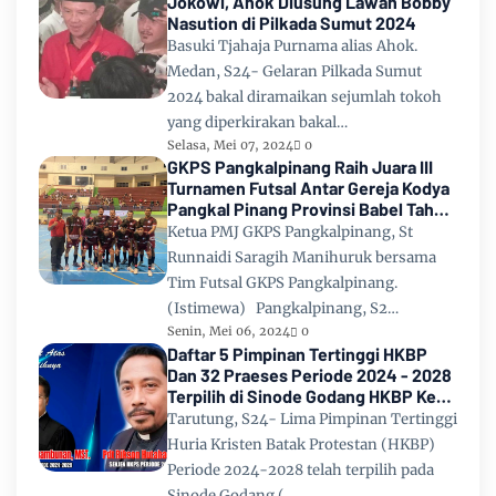
Jokowi, Ahok Diusung Lawan Bobby
Nasution di Pilkada Sumut 2024
Basuki Tjahaja Purnama alias Ahok.
Medan, S24- Gelaran Pilkada Sumut
2024 bakal diramaikan sejumlah tokoh
yang diperkirakan bakal…
Selasa, Mei 07, 2024
0
GKPS Pangkalpinang Raih Juara III
Turnamen Futsal Antar Gereja Kodya
Pangkal Pinang Provinsi Babel Tahun
2024
Ketua PMJ GKPS Pangkalpinang, St
Runnaidi Saragih Manihuruk bersama
Tim Futsal GKPS Pangkalpinang.
(Istimewa) Pangkalpinang, S2…
Senin, Mei 06, 2024
0
Daftar 5 Pimpinan Tertinggi HKBP
Dan 32 Praeses Periode 2024 - 2028
Terpilih di Sinode Godang HKBP Ke
67 Tahun 2024
Tarutung, S24- Lima Pimpinan Tertinggi
Huria Kristen Batak Protestan (HKBP)
Periode 2024-2028 telah terpilih pada
Sinode Godang (…