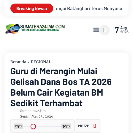
, Jambi Hadapi Ancaman Krisis Air Bersih dan Karhutla
Ke
Breaking News:
7
Aug
2026
Beranda
REGIONAL
Guru di Merangin Mulai
Gelisah Dana Bos TA 2026
Belum Cair Kegiatan BM
Sedikit Terhambat
Sumatera24jam
Senin, Mei 25, 2026
PRINT
12px
30px