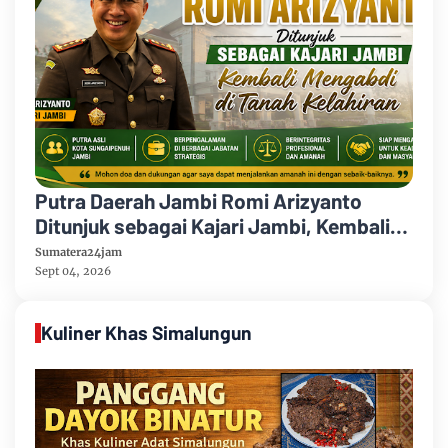
Putra Daerah Jambi Romi Arizyanto
Ditunjuk sebagai Kajari Jambi, Kembali
Mengabdi di Tanah Kelahiran
Sumatera24jam
Sept 04, 2026
Kuliner Khas Simalungun