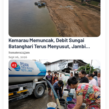
Kemarau Memuncak, Debit Sungai
Batanghari Terus Menyusut, Jambi
Hadapi Ancaman Krisis Air Bersih dan
Sumatera24jam
Karhutla
Sept 06, 2026