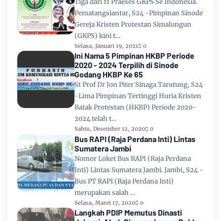
Tiga dari 11 Praeses GKPS Se Indonesia.
Pematangsiantar, S24 -Pimpinan Sinode
Gereja Kristen Protestan Simalungun
(GKPS) kini t…
Selasa, Januari 19, 2021
0
Ini Nama 5 Pimpinan HKBP Periode
2020 - 2024 Terpilih di Sinode
Godang HKBP Ke 65
St Prof Dr Jon Piter Sinaga Tarutung, S24
-Lima Pimpinan Tertinggi Huria Kristen
Batak Protestan (HKBP) Periode 2020-
2024 telah t…
Sabtu, Desember 12, 2020
0
Bus RAPI (Raja Perdana Inti) Lintas
Sumatera Jambi
Nomor Loket Bus RAPI (Raja Perdana
Inti) Lintas Sumatera Jambi. Jambi, S24 -
Bus PT RAPI (Raja Perdana Inti)
merupakan salah …
Selasa, Maret 17, 2020
0
Langkah PDIP Memutus Dinasti