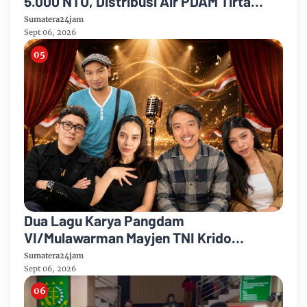
5.000 NTU, Distribusi Air PDAM Tirta
Mayang di Sejumlah Wilayah Terganggu
Sumatera24jam
Sept 06, 2026
Dua Lagu Karya Pangdam
VI/Mulawarman Mayjen TNI Krido
Pramono Jadi Ikon Singing Competition
Sumatera24jam
HUT Ke-81 RI
Sept 06, 2026