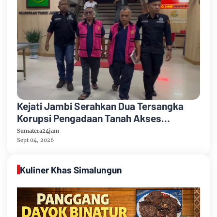
Kejati Jambi Serahkan Dua Tersangka
Korupsi Pengadaan Tanah Akses
Pelabuhan Ujung Jabung Ke Penuntut
Sumatera24jam
Umum
Sept 04, 2026
Kuliner Khas Simalungun