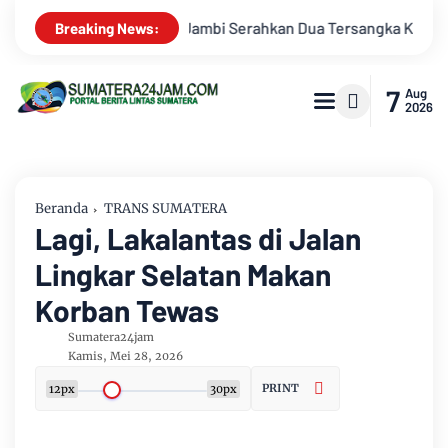
upsi Pengadaan Tanah Akses Pelabuhan Ujung Jabung Ke Penun
Breaking News:
7
Aug
2026
Beranda
TRANS SUMATERA
Lagi, Lakalantas di Jalan
Lingkar Selatan Makan
Korban Tewas
Sumatera24jam
Kamis, Mei 28, 2026
PRINT
12px
30px