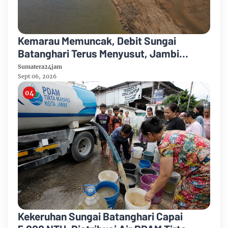
Kemarau Memuncak, Debit Sungai
Batanghari Terus Menyusut, Jambi
Hadapi Ancaman Krisis Air Bersih dan
Sumatera24jam
Karhutla
Sept 06, 2026
Kekeruhan Sungai Batanghari Capai