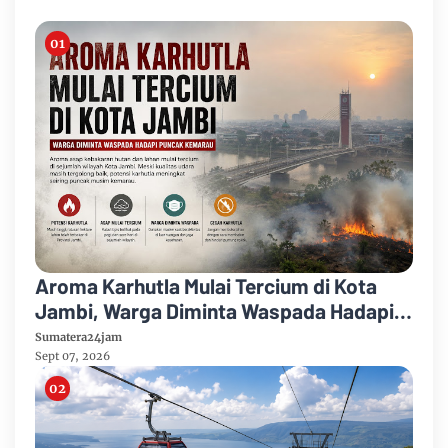
Aroma Karhutla Mulai Tercium di Kota
Jambi, Warga Diminta Waspada Hadapi
Puncak Kemarau
Sumatera24jam
Sept 07, 2026