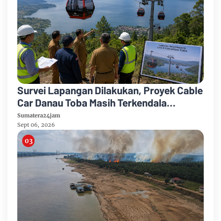
Survei Lapangan Dilakukan, Proyek Cable
Car Danau Toba Masih Terkendala
Pembebasan BPHTB di Sebagian Lahan
Sumatera24jam
Sept 06, 2026