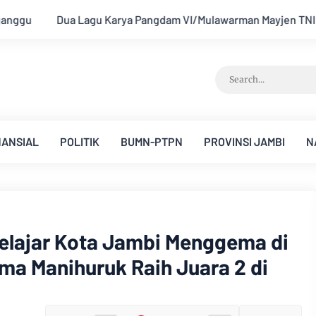
arman Mayjen TNI Krido Pramono Jadi Ikon Singing Competitio
NANSIAL
POLITIK
BUMN-PTPN
PROVINSI JAMBI
N
elajar Kota Jambi Menggema di
a Manihuruk Raih Juara 2 di