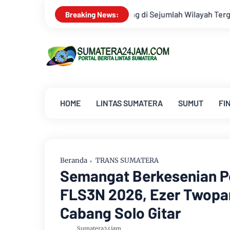
ejumlah Wilayah Terganggu
Dua Lagu Karya Pangdam VI/Mulaw
Breaking News:
HOME
LINTAS SUMATERA
SUMUT
FI
Beranda
TRANS SUMATERA
Semangat Berkesenian P
FLS3N 2026, Ezer Twopam
Cabang Solo Gitar
Sumatera24jam