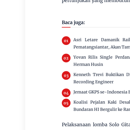
pertunjukan yang membutuhka
Baca juga:
Asri Letare Damanik Ra
Pematangsiantar, Akan Tam
Yovan Rilis Single Perda
Herman Husin
Kenneth Trevi Buktikan Di
Recording Engineer
Jemaat GKPS se-Indonesia B
Koalisi Pejalan Kaki Des
Bundaran HI Bergulir ke R
Pelaksanaan lomba Solo Git