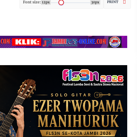
Font size:
PRINT
12px
30px