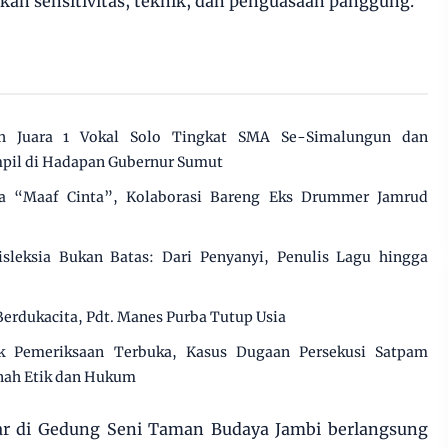
n sensitivitas, teknik, dan penguasaan panggung.
ih Juara 1 Vokal Solo Tingkat SMA Se-Simalungun dan
pil di Hadapan Gubernur Sumut
na “Maaf Cinta”, Kolaborasi Bareng Eks Drummer Jamrud
sleksia Bukan Batas: Dari Penyanyi, Penulis Lagu hingga
erdukacita, Pdt. Manes Purba Tutup Usia
ak Pemeriksaan Terbuka, Kasus Dugaan Persekusi Satpam
anah Etik dan Hukum
ar di Gedung Seni Taman Budaya Jambi berlangsung