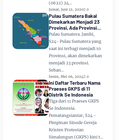
(0622) 24…
Jumat, Juni 12, 2020
0
Pulau Sumatera Bakal
Dimekarkan Menjadi 23
Provinsi, Ada Provinsi
Toba Raya dan Provinsi
Pulau Sumatera. Jambi,
Tapanuli
S24- Pulau Sumatera yang
saat ini terbagi menjadi 10
Provinsi, akan dimekarkan
menjadi 23 provinsi.
Seban…
Senin, Mei 06, 2024
0
Ini Daftar Terbaru Nama
Praeses GKPS di 11
Distrik Se Indonesia
Tiga dari 11 Praeses GKPS
Se Indonesia.
Pematangsiantar, S24 -
Pimpinan Sinode Gereja
Kristen Protestan
Simalungun (GKPS) kini t…