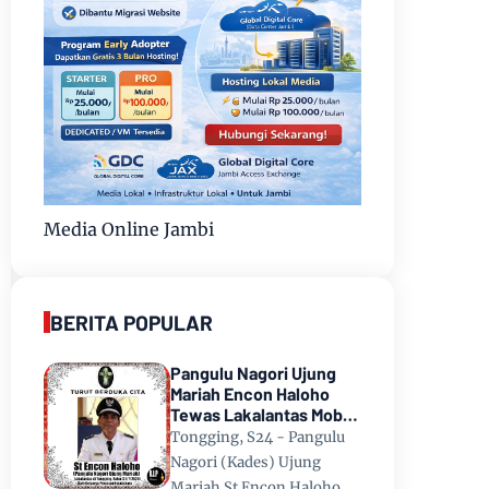
Media Online Jambi
BERITA POPULAR
Pangulu Nagori Ujung
Mariah Encon Haloho
Tewas Lakalantas Mobil
Terjun ke Danau Toba di
Tongging, S24 - Pangulu
Tongging
Nagori (Kades) Ujung
Mariah St Encon Haloho