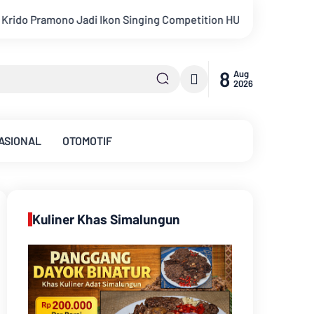
n HUT Ke-81 RI
Kejati Jambi Serahkan Dua Tersangka Koru
8
Aug
2026
ASIONAL
OTOMOTIF
Kuliner Khas Simalungun