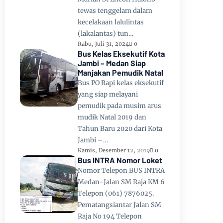
tewas tenggelam dalam
kecelakaan lalulintas
(lakalantas) tun…
Rabu, Juli 31, 2024
0
Bus Kelas Eksekutif Kota
Jambi – Medan Siap
Manjakan Pemudik Natal
Bus PO Rapi kelas eksekutif
yang siap melayani
pemudik pada musim arus
mudik Natal 2019 dan
Tahun Baru 2020 dari Kota
Jambi –…
Kamis, Desember 12, 2019
0
Bus INTRA Nomor Loket
Nomor Telepon BUS INTRA
Medan-Jalan SM Raja KM 6
Telepon (061) 7876025.
Pematangsiantar Jalan SM
Raja No 194 Telepon