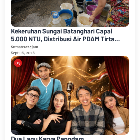
Kekeruhan Sungai Batanghari Capai
5.000 NTU, Distribusi Air PDAM Tirta
Mayang di Sejumlah Wilayah Terganggu
Sumatera24jam
Sept 06, 2026
Dua Lagu Karya Pangdam