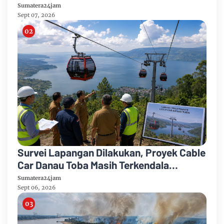
Puncak Kemarau
Sumatera24jam
Sept 07, 2026
Survei Lapangan Dilakukan, Proyek Cable
Car Danau Toba Masih Terkendala
Pembebasan BPHTB di Sebagian Lahan
Sumatera24jam
Sept 06, 2026