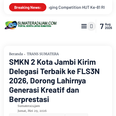
e-81 RI
Kejati Jambi Serahkan Dua Tersangka Korupsi Pen
Breaking News:
7
Aug
2026
Beranda
TRANS SUMATERA
SMKN 2 Kota Jambi Kirim
Delegasi Terbaik ke FLS3N
2026, Dorong Lahirnya
Generasi Kreatif dan
Berprestasi
Sumatera24jam
Jumat, Mei 29, 2026