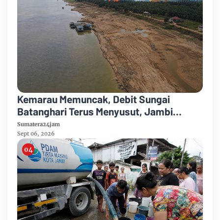
Kemarau Memuncak, Debit Sungai
Batanghari Terus Menyusut, Jambi
Hadapi Ancaman Krisis Air Bersih dan
Sumatera24jam
Karhutla
Sept 06, 2026