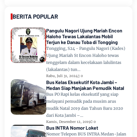
BERITA POPULAR
Pangulu Nagori Ujung Mariah Encon
Haloho Tewas Lakalantas Mobil
Terjun ke Danau Toba di Tongging
Tongging, S24 - Pangulu Nagori (Kades)
Ujung Mariah St Encon Haloho tewas
tenggelam dalam kecelakaan lalulintas
(lakalantas) tun…
Rabu, Juli 31, 2024
0
Bus Kelas Eksekutif Kota Jambi –
Medan Siap Manjakan Pemudik Natal
Bus PO Rapi kelas eksekutif yang siap
melayani pemudik pada musim arus
mudik Natal 2019 dan Tahun Baru 2020
dari Kota Jambi –…
Kamis, Desember 12, 2019
0
Bus INTRA Nomor Loket
Nomor Telepon BUS INTRA Medan-Jalan