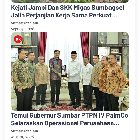
Kejati Jambi Dan SKK Migas Sumbagsel
Jalin Perjanjian Kerja Sama Perkuat
Kepastian Hukum
Sumatera24jam
Sept 03, 2026
Temui Gubernur Sumbar PTPN IV PalmCo
Selaraskan Operasional Perusahaan
Dengan Pembangunan Daerah
Sumatera24jam
Aug 29, 2026