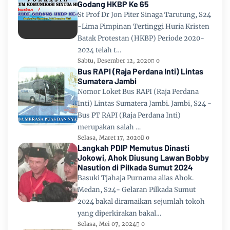
Godang HKBP Ke 65
St Prof Dr Jon Piter Sinaga Tarutung, S24
-Lima Pimpinan Tertinggi Huria Kristen
Batak Protestan (HKBP) Periode 2020-
2024 telah t…
Sabtu, Desember 12, 2020
0
Bus RAPI (Raja Perdana Inti) Lintas
Sumatera Jambi
Nomor Loket Bus RAPI (Raja Perdana
Inti) Lintas Sumatera Jambi. Jambi, S24 -
Bus PT RAPI (Raja Perdana Inti)
merupakan salah …
Selasa, Maret 17, 2020
0
Langkah PDIP Memutus Dinasti
Jokowi, Ahok Diusung Lawan Bobby
Nasution di Pilkada Sumut 2024
Basuki Tjahaja Purnama alias Ahok.
Medan, S24- Gelaran Pilkada Sumut
2024 bakal diramaikan sejumlah tokoh
yang diperkirakan bakal…
Selasa, Mei 07, 2024
0