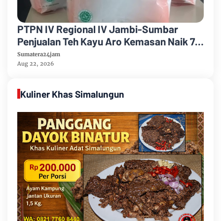
PTPN IV Regional IV Jambi-Sumbar
Penjualan Teh Kayu Aro Kemasan Naik 7
Persen Semester Pertama Tahun 2026
Sumatera24jam
Aug 22, 2026
Kuliner Khas Simalungun