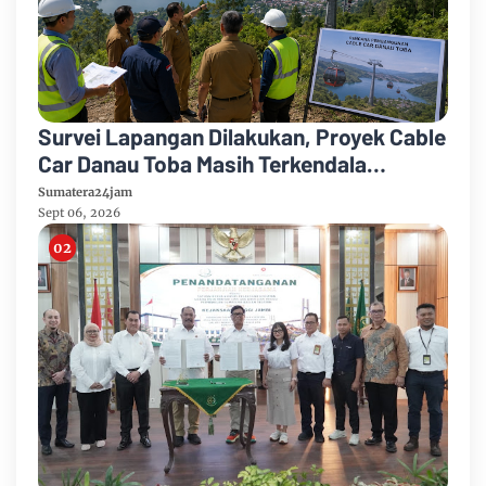
Survei Lapangan Dilakukan, Proyek Cable
Car Danau Toba Masih Terkendala
Pembebasan BPHTB di Sebagian Lahan
Sumatera24jam
Sept 06, 2026