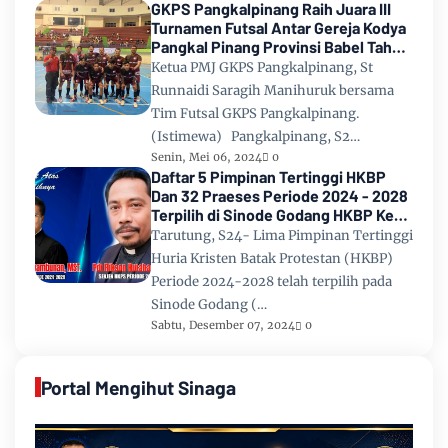
GKPS Pangkalpinang Raih Juara III
Turnamen Futsal Antar Gereja Kodya
Pangkal Pinang Provinsi Babel Tahun
2024
Ketua PMJ GKPS Pangkalpinang, St
Runnaidi Saragih Manihuruk bersama
Tim Futsal GKPS Pangkalpinang.
(Istimewa) Pangkalpinang, S2…
Senin, Mei 06, 2024
0
Daftar 5 Pimpinan Tertinggi HKBP
Dan 32 Praeses Periode 2024 - 2028
Terpilih di Sinode Godang HKBP Ke
67 Tahun 2024
Tarutung, S24- Lima Pimpinan Tertinggi
Huria Kristen Batak Protestan (HKBP)
Periode 2024-2028 telah terpilih pada
Sinode Godang (…
Sabtu, Desember 07, 2024
0
Portal Mengihut Sinaga