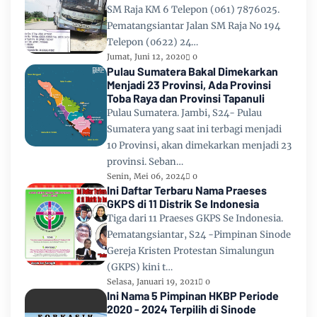
SM Raja KM 6 Telepon (061) 7876025.
Pematangsiantar Jalan SM Raja No 194
Telepon (0622) 24…
Jumat, Juni 12, 2020
0
Pulau Sumatera Bakal Dimekarkan
Menjadi 23 Provinsi, Ada Provinsi
Toba Raya dan Provinsi Tapanuli
Pulau Sumatera. Jambi, S24- Pulau
Sumatera yang saat ini terbagi menjadi
10 Provinsi, akan dimekarkan menjadi 23
provinsi. Seban…
Senin, Mei 06, 2024
0
Ini Daftar Terbaru Nama Praeses
GKPS di 11 Distrik Se Indonesia
Tiga dari 11 Praeses GKPS Se Indonesia.
Pematangsiantar, S24 -Pimpinan Sinode
Gereja Kristen Protestan Simalungun
(GKPS) kini t…
Selasa, Januari 19, 2021
0
Ini Nama 5 Pimpinan HKBP Periode
2020 - 2024 Terpilih di Sinode