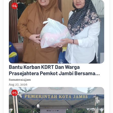
Bantu Korban KDRT Dan Warga
Prasejahtera Pemkot Jambi Bersama
PTPN IV Regional IV Salurkan Paket
Sumatera24jam
Sembako
Aug 27, 2026