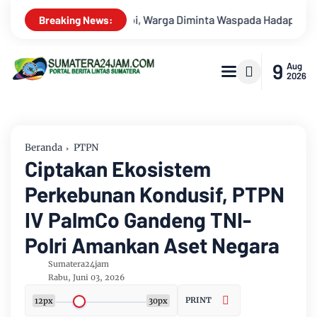
ada Hadapi Puncak Kemarau
Survei Lapangan Dilakukan, Pro
Breaking News:
9
Aug
2026
Beranda
PTPN
Ciptakan Ekosistem
Perkebunan Kondusif, PTPN
IV PalmCo Gandeng TNI-
Polri Amankan Aset Negara
Sumatera24jam
Rabu, Juni 03, 2026
PRINT
12px
30px