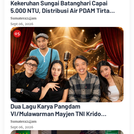
Kekeruhan Sungai Batanghari Capai
5.000 NTU, Distribusi Air PDAM Tirta
Mayang di Sejumlah Wilayah Terganggu
Sumatera24jam
Sept 06, 2026
Dua Lagu Karya Pangdam
VI/Mulawarman Mayjen TNI Krido
Pramono Jadi Ikon Singing Competition
Sumatera24jam
HUT Ke-81 RI
Sept 06, 2026