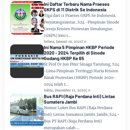
Ini Daftar Terbaru Nama Praeses
GKPS di 11 Distrik Se Indonesia
Tiga dari 11 Praeses GKPS Se Indonesia.
Pematangsiantar, S24 -Pimpinan Sinode
Gereja Kristen Protestan Simalungun
(GKPS) kini t…
Selasa, Januari 19, 2021
0
Ini Nama 5 Pimpinan HKBP Periode
2020 - 2024 Terpilih di Sinode
Godang HKBP Ke 65
St Prof Dr Jon Piter Sinaga Tarutung, S24
-Lima Pimpinan Tertinggi Huria Kristen
Batak Protestan (HKBP) Periode 2020-
2024 telah t…
Sabtu, Desember 12, 2020
0
Bus RAPI (Raja Perdana Inti) Lintas
Sumatera Jambi
Nomor Loket Bus RAPI (Raja Perdana
Inti) Lintas Sumatera Jambi. Jambi, S24 -
Bus PT RAPI (Raja Perdana Inti)
merupakan salah …