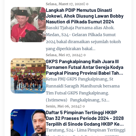
Selasa, Maret 17, 2020
0
Langkah PDIP Memutus Dinasti
Jokowi, Ahok Diusung Lawan Bobby
Nasution di Pilkada Sumut 2024
Basuki Tjahaja Purnama alias Ahok.
Medan, S24- Gelaran Pilkada Sumut
2024 bakal diramaikan sejumlah tokoh
yang diperkirakan bakal…
Selasa, Mei 07, 2024
0
GKPS Pangkalpinang Raih Juara III
Turnamen Futsal Antar Gereja Kodya
Pangkal Pinang Provinsi Babel Tahun
2024
Ketua PMJ GKPS Pangkalpinang, St
Runnaidi Saragih Manihuruk bersama
Tim Futsal GKPS Pangkalpinang.
(Istimewa) Pangkalpinang, S2…
Senin, Mei 06, 2024
0
Daftar 5 Pimpinan Tertinggi HKBP
Dan 32 Praeses Periode 2024 - 2028
Terpilih di Sinode Godang HKBP Ke
67 Tahun 2024
Tarutung, S24- Lima Pimpinan Tertinggi