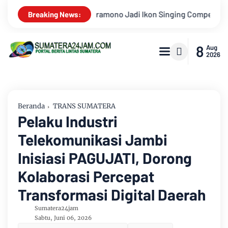
etition HUT Ke-81 RI
Kejati Jambi Serahkan Dua Tersangk
Breaking News:
8
Aug
2026
Beranda
TRANS SUMATERA
Pelaku Industri
Telekomunikasi Jambi
Inisiasi PAGUJATI, Dorong
Kolaborasi Percepat
Transformasi Digital Daerah
Sumatera24jam
Sabtu, Juni 06, 2026