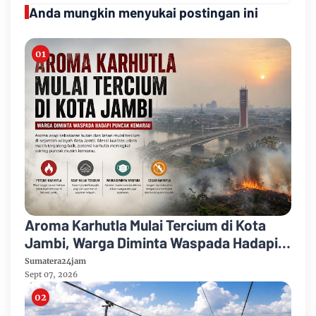
Anda mungkin menyukai postingan ini
Aroma Karhutla Mulai Tercium di Kota
Jambi, Warga Diminta Waspada Hadapi
Puncak Kemarau
Sumatera24jam
Sept 07, 2026