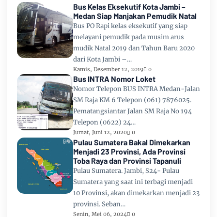
Bus Kelas Eksekutif Kota Jambi –
Medan Siap Manjakan Pemudik Natal
Bus PO Rapi kelas eksekutif yang siap
melayani pemudik pada musim arus
mudik Natal 2019 dan Tahun Baru 2020
dari Kota Jambi –…
Kamis, Desember 12, 2019
0
Bus INTRA Nomor Loket
Nomor Telepon BUS INTRA Medan-Jalan
SM Raja KM 6 Telepon (061) 7876025.
Pematangsiantar Jalan SM Raja No 194
Telepon (0622) 24…
Jumat, Juni 12, 2020
0
Pulau Sumatera Bakal Dimekarkan
Menjadi 23 Provinsi, Ada Provinsi
Toba Raya dan Provinsi Tapanuli
Pulau Sumatera. Jambi, S24- Pulau
Sumatera yang saat ini terbagi menjadi
10 Provinsi, akan dimekarkan menjadi 23
provinsi. Seban…
Senin, Mei 06, 2024
0