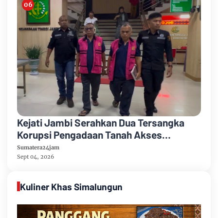
Kejati Jambi Serahkan Dua Tersangka
Korupsi Pengadaan Tanah Akses
Pelabuhan Ujung Jabung Ke Penuntut
Sumatera24jam
Umum
Sept 04, 2026
Kuliner Khas Simalungun