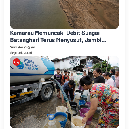
Kemarau Memuncak, Debit Sungai
Batanghari Terus Menyusut, Jambi
Hadapi Ancaman Krisis Air Bersih dan
Sumatera24jam
Karhutla
Sept 06, 2026