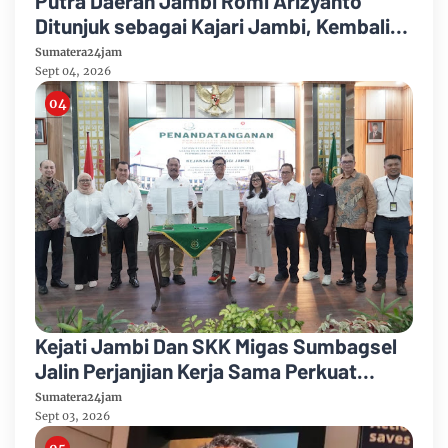
Putra Daerah Jambi Romi Arizyanto
Ditunjuk sebagai Kajari Jambi, Kembali
Mengabdi di Tanah Kelahiran
Sumatera24jam
Sept 04, 2026
Kejati Jambi Dan SKK Migas Sumbagsel
Jalin Perjanjian Kerja Sama Perkuat
Kepastian Hukum
Sumatera24jam
Sept 03, 2026