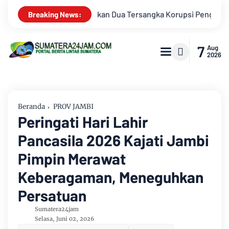
engadaan Tanah Akses Pelabuhan Ujung Jabung Ke Penuntut Um
Breaking News:
7
Aug
2026
Beranda
PROV JAMBI
Peringati Hari Lahir
Pancasila 2026 Kajati Jambi
Pimpin Merawat
Keberagaman, Meneguhkan
Persatuan
Sumatera24jam
Selasa, Juni 02, 2026