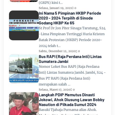
(GKPS) kini t…
Selasa, Januari 19, 2021
0
Ini Nama 5 Pimpinan HKBP Periode
2020 - 2024 Terpilih di Sinode
Godang HKBP Ke 65
St Prof Dr Jon Piter Sinaga Tarutung, S24
-Lima Pimpinan Tertinggi Huria Kristen
Batak Protestan (HKBP) Periode 2020-
2024 telah t…
Sabtu, Desember 12, 2020
0
Bus RAPI (Raja Perdana Inti) Lintas
Sumatera Jambi
Nomor Loket Bus RAPI (Raja Perdana
Inti) Lintas Sumatera Jambi. Jambi, S24 -
Bus PT RAPI (Raja Perdana Inti)
merupakan salah …
Selasa, Maret 17, 2020
0
Langkah PDIP Memutus Dinasti
Jokowi, Ahok Diusung Lawan Bobby
Nasution di Pilkada Sumut 2024
Basuki Tjahaja Purnama alias Ahok.