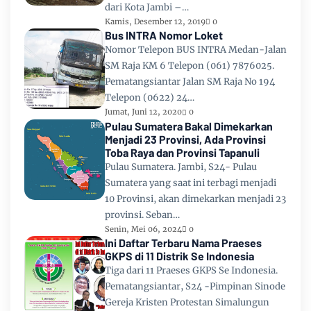
dari Kota Jambi –…
Kamis, Desember 12, 2019
0
Bus INTRA Nomor Loket
Nomor Telepon BUS INTRA Medan-Jalan
SM Raja KM 6 Telepon (061) 7876025.
Pematangsiantar Jalan SM Raja No 194
Telepon (0622) 24…
Jumat, Juni 12, 2020
0
Pulau Sumatera Bakal Dimekarkan
Menjadi 23 Provinsi, Ada Provinsi
Toba Raya dan Provinsi Tapanuli
Pulau Sumatera. Jambi, S24- Pulau
Sumatera yang saat ini terbagi menjadi
10 Provinsi, akan dimekarkan menjadi 23
provinsi. Seban…
Senin, Mei 06, 2024
0
Ini Daftar Terbaru Nama Praeses
GKPS di 11 Distrik Se Indonesia
Tiga dari 11 Praeses GKPS Se Indonesia.
Pematangsiantar, S24 -Pimpinan Sinode
Gereja Kristen Protestan Simalungun