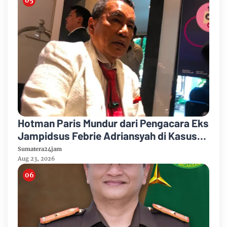
Hotman Paris Mundur dari Pengacara Eks
Jampidsus Febrie Adriansyah di Kasus
Korupsi dan TPPU
Sumatera24jam
Aug 23, 2026