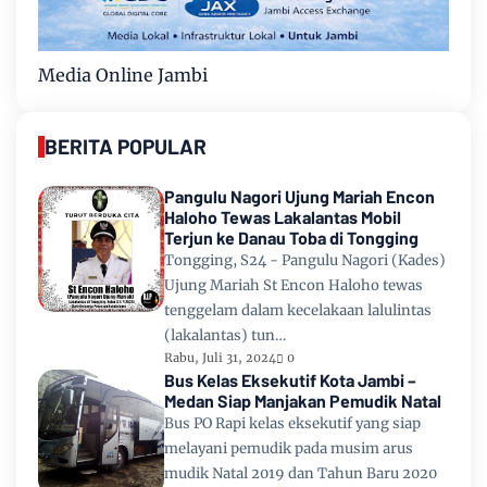
Media Online Jambi
BERITA POPULAR
Pangulu Nagori Ujung Mariah Encon
Haloho Tewas Lakalantas Mobil
Terjun ke Danau Toba di Tongging
Tongging, S24 - Pangulu Nagori (Kades)
Ujung Mariah St Encon Haloho tewas
tenggelam dalam kecelakaan lalulintas
(lakalantas) tun…
Rabu, Juli 31, 2024
0
Bus Kelas Eksekutif Kota Jambi –
Medan Siap Manjakan Pemudik Natal
Bus PO Rapi kelas eksekutif yang siap
melayani pemudik pada musim arus
mudik Natal 2019 dan Tahun Baru 2020