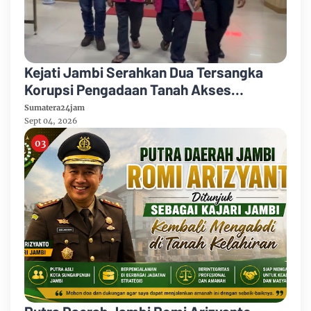
Kejati Jambi Serahkan Dua Tersangka
Korupsi Pengadaan Tanah Akses
Pelabuhan Ujung Jabung Ke Penuntut
Sumatera24jam
Umum
Sept 04, 2026