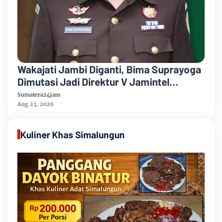
Wakajati Jambi Diganti, Bima Suprayoga
Dimutasi Jadi Direktur V Jamintel
Kejagung RI
Sumatera24jam
Aug 23, 2026
Kuliner Khas Simalungun