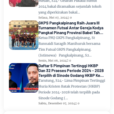
Medan, S24- Gelaran Pilkada Sumut
2024 bakal diramaikan sejumlah tokoh
yang diperkirakan bakal…
Selasa, Mei 07, 2024
0
GKPS Pangkalpinang Raih Juara III
Turnamen Futsal Antar Gereja Kodya
Pangkal Pinang Provinsi Babel Tahun
2024
Ketua PMJ GKPS Pangkalpinang, St
Runnaidi Saragih Manihuruk bersama
Tim Futsal GKPS Pangkalpinang.
(Istimewa) Pangkalpinang, S2…
Senin, Mei 06, 2024
0
Daftar 5 Pimpinan Tertinggi HKBP
Dan 32 Praeses Periode 2024 - 2028
Terpilih di Sinode Godang HKBP Ke
67 Tahun 2024
Tarutung, S24- Lima Pimpinan Tertinggi
Huria Kristen Batak Protestan (HKBP)
Periode 2024-2028 telah terpilih pada
Sinode Godang (…
Sabtu, Desember 07, 2024
0