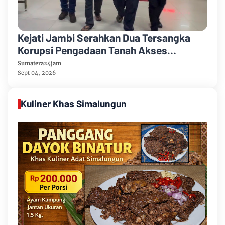
Kejati Jambi Serahkan Dua Tersangka
Korupsi Pengadaan Tanah Akses
Pelabuhan Ujung Jabung Ke Penuntut
Sumatera24jam
Umum
Sept 04, 2026
Kuliner Khas Simalungun