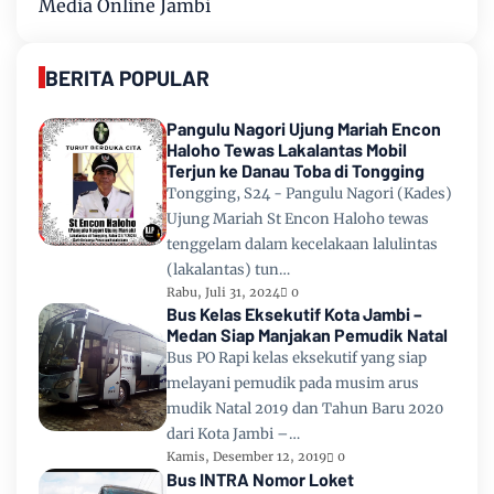
Media Online Jambi
BERITA POPULAR
Pangulu Nagori Ujung Mariah Encon
Haloho Tewas Lakalantas Mobil
Terjun ke Danau Toba di Tongging
Tongging, S24 - Pangulu Nagori (Kades)
Ujung Mariah St Encon Haloho tewas
tenggelam dalam kecelakaan lalulintas
(lakalantas) tun…
Rabu, Juli 31, 2024
0
Bus Kelas Eksekutif Kota Jambi –
Medan Siap Manjakan Pemudik Natal
Bus PO Rapi kelas eksekutif yang siap
melayani pemudik pada musim arus
mudik Natal 2019 dan Tahun Baru 2020
dari Kota Jambi –…
Kamis, Desember 12, 2019
0
Bus INTRA Nomor Loket