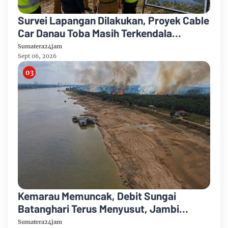
Survei Lapangan Dilakukan, Proyek Cable
Car Danau Toba Masih Terkendala
Pembebasan BPHTB di Sebagian Lahan
Sumatera24jam
Sept 06, 2026
Kemarau Memuncak, Debit Sungai
Batanghari Terus Menyusut, Jambi
Hadapi Ancaman Krisis Air Bersih dan
Sumatera24jam