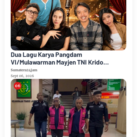
Dua Lagu Karya Pangdam
VI/Mulawarman Mayjen TNI Krido
Pramono Jadi Ikon Singing Competition
Sumatera24jam
HUT Ke-81 RI
Sept 06, 2026