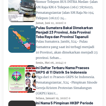
Nomor Telepon BUS INTRA Medan-Jalan
SM Raja KM 6 Telepon (061) 7876025.
Pematangsiantar Jalan SM Raja No 194
Telepon (0622) 24…
Jumat, Juni 12, 2020
0
Pulau Sumatera Bakal Dimekarkan
Menjadi 23 Provinsi, Ada Provinsi
Toba Raya dan Provinsi Tapanuli
Pulau Sumatera. Jambi, S24- Pulau
Sumatera yang saat ini terbagi menjadi
10 Provinsi, akan dimekarkan menjadi 23
provinsi. Seban…
Senin, Mei 06, 2024
0
Ini Daftar Terbaru Nama Praeses
GKPS di 11 Distrik Se Indonesia
Tiga dari 11 Praeses GKPS Se Indonesia.
Pematangsiantar, S24 -Pimpinan Sinode
Gereja Kristen Protestan Simalungun
(GKPS) kini t…
Selasa, Januari 19, 2021
0
Ini Nama 5 Pimpinan HKBP Periode