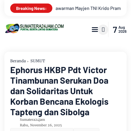
mono Jadi Ikon Singing Competition HUT Ke-81 RI
Kejati J
Breaking News:
7
Aug
2026
Beranda
SUMUT
Ephorus HKBP Pdt Victor
Tinambunan Serukan Doa
dan Solidaritas Untuk
Korban Bencana Ekologis
Tapteng dan Sibolga
Sumatera24jam
Rabu, November 26, 2025