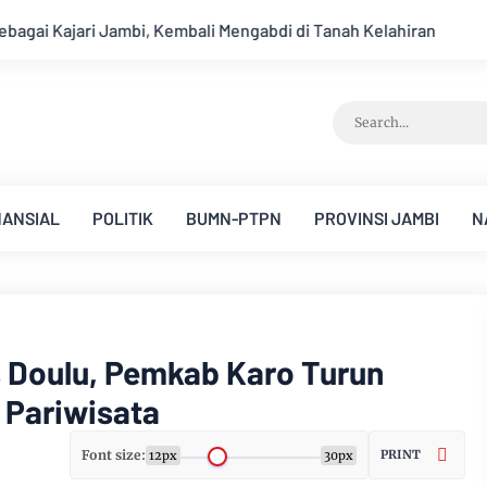
di Tanah Kelahiran
NANSIAL
POLITIK
BUMN-PTPN
PROVINSI JAMBI
N
s Doulu, Pemkab Karo Turun
 Pariwisata
Font size:
PRINT
12px
30px