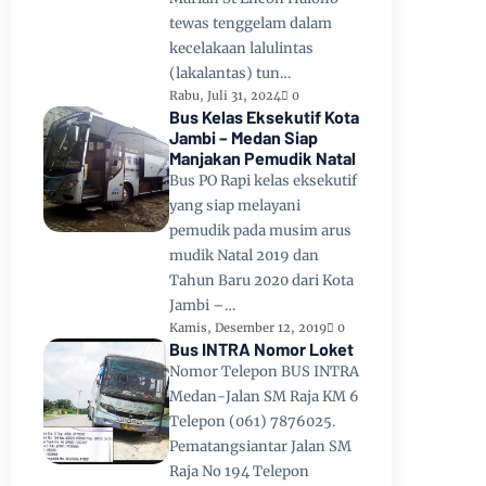
tewas tenggelam dalam
kecelakaan lalulintas
(lakalantas) tun…
Rabu, Juli 31, 2024
0
Bus Kelas Eksekutif Kota
Jambi – Medan Siap
Manjakan Pemudik Natal
Bus PO Rapi kelas eksekutif
yang siap melayani
pemudik pada musim arus
mudik Natal 2019 dan
Tahun Baru 2020 dari Kota
Jambi –…
Kamis, Desember 12, 2019
0
Bus INTRA Nomor Loket
Nomor Telepon BUS INTRA
Medan-Jalan SM Raja KM 6
Telepon (061) 7876025.
Pematangsiantar Jalan SM
Raja No 194 Telepon