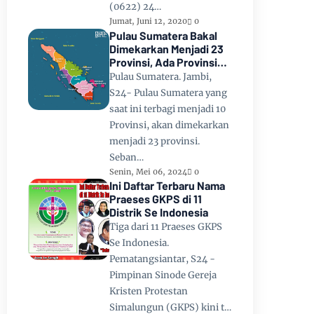
(0622) 24…
Jumat, Juni 12, 2020
0
Pulau Sumatera Bakal
Dimekarkan Menjadi 23
Provinsi, Ada Provinsi
Toba Raya dan Provinsi
Pulau Sumatera. Jambi,
Tapanuli
S24- Pulau Sumatera yang
saat ini terbagi menjadi 10
Provinsi, akan dimekarkan
menjadi 23 provinsi.
Seban…
Senin, Mei 06, 2024
0
Ini Daftar Terbaru Nama
Praeses GKPS di 11
Distrik Se Indonesia
Tiga dari 11 Praeses GKPS
Se Indonesia.
Pematangsiantar, S24 -
Pimpinan Sinode Gereja
Kristen Protestan
Simalungun (GKPS) kini t…