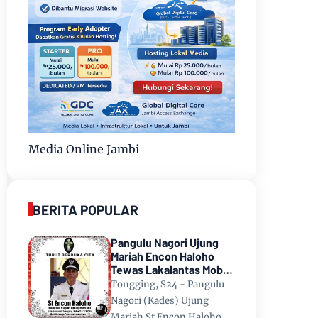
Media Online Jambi
BERITA POPULAR
Pangulu Nagori Ujung
Mariah Encon Haloho
Tewas Lakalantas Mobil
Terjun ke Danau Toba di
Tongging, S24 - Pangulu
Tongging
Nagori (Kades) Ujung
Mariah St Encon Haloho